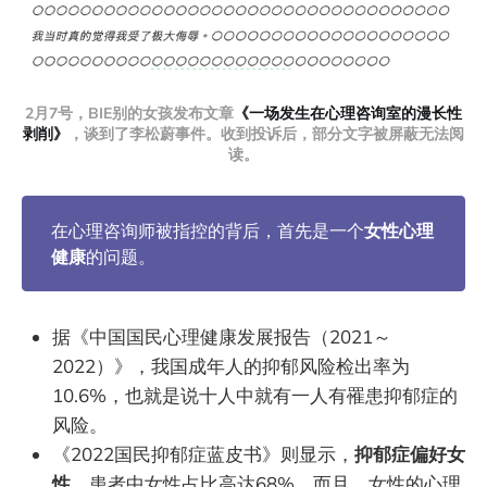
2月7号，BIE别的女孩发布文章
《一场发生在心理咨询室的漫长性
剥削》
，谈到了李松蔚事件。收到投诉后，部分文字被屏蔽无法阅
读。
在心理咨询师被指控的背后，首先是一个
女性心理
健康
的问题。
据《中国国民心理健康发展报告（2021～
2022）》，我国成年人的抑郁风险检出率为
10.6%，也就是说十人中就有一人有罹患抑郁症的
风险。
《2022国民抑郁症蓝皮书》则显示，
抑郁症偏好女
性
，患者中女性占比高达68%。而且，女性的心理