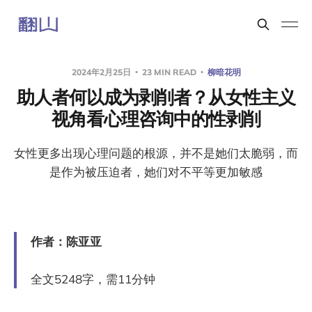
2024年2月25日
23 MIN READ
柳暗花明
助人者何以成为剥削者？从女性主义
视角看心理咨询中的性剥削
女性更多出现心理问题的根源，并不是她们太脆弱，而
是作为被压迫者，她们对不平等更加敏感
作者：陈亚亚
全文5248字，需11分钟