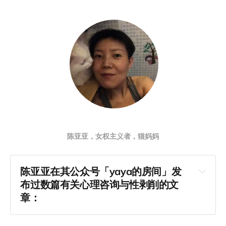
陈亚亚，女权主义者，猫妈妈
陈亚亚在其公众号「yaya的房间」发
布过数篇有关心理咨询与性剥削的文
章：
来访者之一：那些心理咨询室里的性剥削