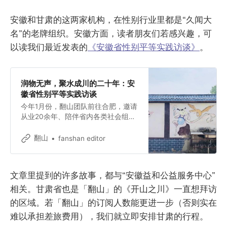
安徽和甘肃的这两家机构，在性别行业里都是“久闻大
名”的老牌组织。安徽方面，读者朋友们若感兴趣，可
以读我们最近发表的
《安徽省性别平等实践访谈》
。
润物无声，聚水成川的二十年：安
徽省性别平等实践访谈
今年1月份，翻山团队前往合肥，邀请
从业20余年、陪伴省内各类社会组织
成长的枢纽机构负责人菊姐与我们分
享她的故事。菊姐并非性别平等领域
翻山
fanshan editor
的专才，却以近二十年的公益耕耘，
搭建起连接全省社会组织的桥梁，成
为性别主流化在安徽落地生根的关键
文章里提到的许多故事，都与“安徽益和公益服务中心”
推手。
相关。甘肃省也是「翻山」的《开山之川》一直想拜访
的区域。若「翻山」的订阅人数能更进一步（否则实在
难以承担差旅费用），我们就立即安排甘肃的行程。