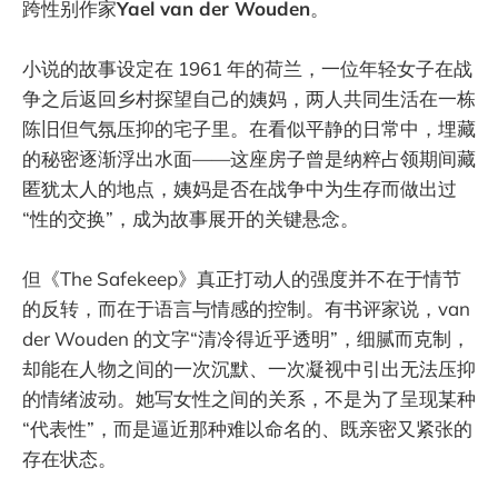
跨性别作家
Yael van der Wouden
。
小说的故事设定在 1961 年的荷兰，一位年轻女子在战
争之后返回乡村探望自己的姨妈，两人共同生活在一栋
陈旧但气氛压抑的宅子里。在看似平静的日常中，埋藏
的秘密逐渐浮出水面——这座房子曾是纳粹占领期间藏
匿犹太人的地点，姨妈是否在战争中为生存而做出过
“性的交换”，成为故事展开的关键悬念。
但《The Safekeep》真正打动人的强度并不在于情节
的反转，而在于语言与情感的控制。有书评家说，van
der Wouden 的文字“清冷得近乎透明”，细腻而克制，
却能在人物之间的一次沉默、一次凝视中引出无法压抑
的情绪波动。她写女性之间的关系，不是为了呈现某种
“代表性”，而是逼近那种难以命名的、既亲密又紧张的
存在状态。