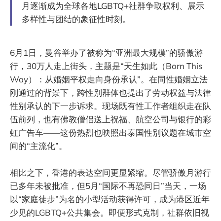
月逐渐成为全球各地LGBTQ+社群争取权利、展示
多样性与团结的象征性时刻。
6月1日，曼谷举办了被称为“亚洲最大规模”的骄傲游
行，30万人走上街头，主题是“天生如此（Born This
Way）：从婚姻平权走向身份承认”。在同性婚姻立法
刚通过的背景下，跨性别群体也提出了劳动权益与法律
性别承认的下一步诉求。现场既有性工作者组织走在队
伍前列，也有佛教僧侣送上祝福、航空公司与银行的彩
虹广告车——这份热烈也映照出泰国性别议题在城市空
间的“主流化”。
相比之下，香港的表达空间更显紧缩。尽管骄傲月游行
已多年未被批准，但5月“国际不再恐同日”当天，一场
以“家庭徒步”为名的小型活动获得许可，成为港区近年
少见的LGBTQ+公共集会。即便形式克制，社群依旧视