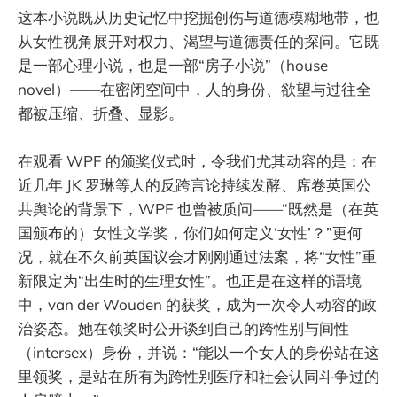
这本小说既从历史记忆中挖掘创伤与道德模糊地带，也
从女性视角展开对权力、渴望与道德责任的探问。它既
是一部心理小说，也是一部“房子小说”（house
novel）——在密闭空间中，人的身份、欲望与过往全
都被压缩、折叠、显影。
在观看 WPF 的颁奖仪式时，令我们尤其动容的是：在
近几年 JK 罗琳等人的反跨言论持续发酵、席卷英国公
共舆论的背景下，WPF 也曾被质问——“既然是（在英
国颁布的）女性文学奖，你们如何定义‘女性’？”更何
况，就在不久前英国议会才刚刚通过法案，将“女性”重
新限定为“出生时的生理女性”。也正是在这样的语境
中，van der Wouden 的获奖，成为一次令人动容的政
治姿态。她在领奖时公开谈到自己的跨性别与间性
（intersex）身份，并说：“能以一个女人的身份站在这
里领奖，是站在所有为跨性别医疗和社会认同斗争过的