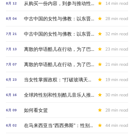
从购买一份内容，到参与推动性别平等：你的「翻山」订阅已被兑现为「价值投资」✨
14 min read
8月
12
中古中国的女性与佛教：以东晋六朝比丘尼为中心（下篇）
28 min read
8月
04
中古中国的女性与佛教：以东晋六朝比丘尼为中心（上篇）
32 min read
7月
21
离散的华语酷儿在行动，为了巴勒斯坦和更多（下）
23 min read
7月
13
离散的华语酷儿在行动，为了巴勒斯坦和更多（上）
21 min read
7月
07
当女性掌握政权：“打破玻璃天花板”还是“踏上玻璃悬崖”？
19 min read
6月
23
全球跨性别和性别酷儿音乐人推荐
30 min read
6月
16
如何看女篮
28 min read
6月
09
在马来西亚当“西西弗斯”：性别平等实践在马来西亚
44 min read
6月
02