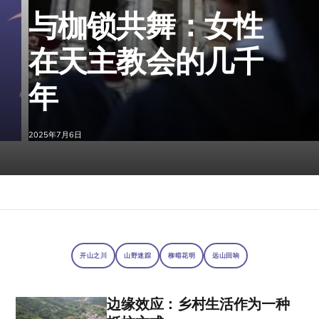
与枷锁共舞：女性
在天主教会的几千
年
2025年7月6日
开山之川
山野迷踪
柳暗花明
远山回响
边缘效应：乡村生活作为一种